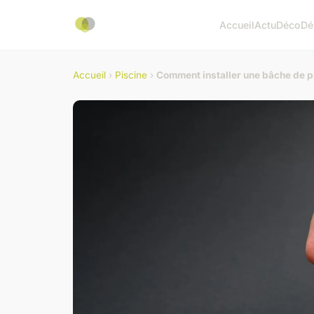
Accueil
Actu
Déco
Dé
Accueil
›
Piscine
›
Comment installer une bâche de pi