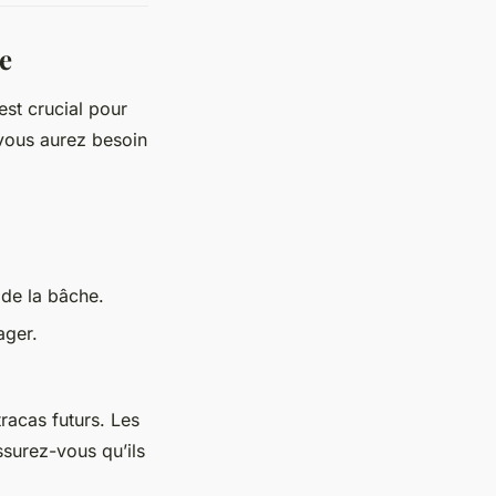
ne
st crucial pour
t vous aurez besoin
 de la bâche.
ager.
 tracas futurs. Les
ssurez-vous qu’ils