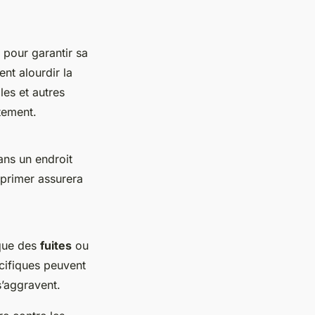
pour garantir sa
t alourdir la
lles et autres
êtement.
ans un endroit
mprimer assurera
que des
fuites
ou
écifiques peuvent
s’aggravent.