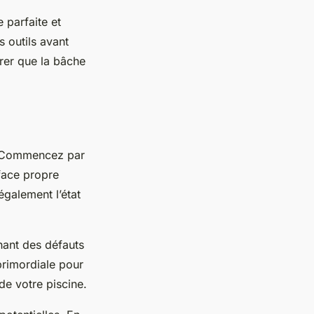
 parfaite et
s outils avant
urer que la bâche
e. Commencez par
rface propre
également l’état
hant des défauts
primordiale pour
de votre piscine.