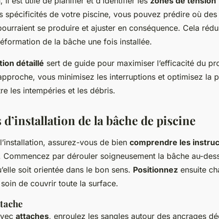
, il est utile de planifier et d’identifier les
zones de tension
 spécificités de votre piscine, vous pouvez prédire où des
ourraient se produire et ajuster en conséquence. Cela rédui
éformation de la bâche une fois installée.
tion détaillé
sert de guide pour maximiser l’efficacité du p
 approche, vous minimisez les interruptions et optimisez la 
re les intempéries et les débris.
 d’installation de la bâche de piscine
l’installation, assurez-vous de bien
comprendre les instruc
. Commencez par dérouler soigneusement la bâche au-dessu
u’elle soit orientée dans le bon sens.
Positionnez
ensuite ch
soin de couvrir toute la surface.
ttache
avec
attaches
, enroulez les sangles autour des ancrages déd