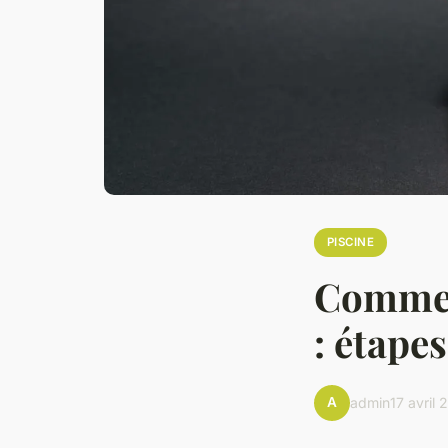
PISCINE
Comment
: étapes
A
admin
17 avril