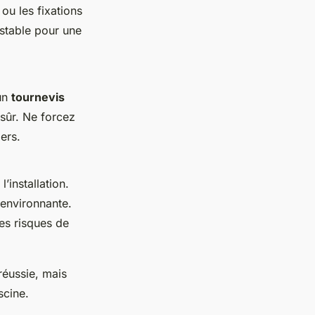
 ou les fixations
 stable pour une
 un
tournevis
 sûr. Ne forcez
ers.
’installation.
 environnante.
les risques de
réussie, mais
scine.