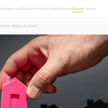
ménagement
Équipement
Immo
Jardin
Maison
Piscine
Travaux
scine : étapes à suivre