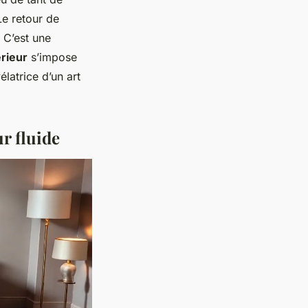
Le retour de
 C’est une
érieur
s’impose
latrice d’un art
r fluide