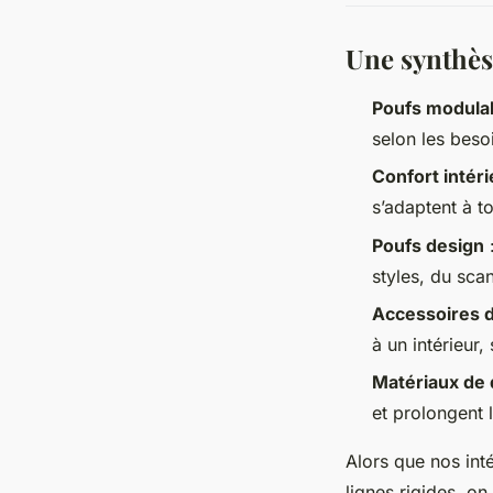
Une synthès
Poufs modula
selon les bes
Confort intéri
s’adaptent à t
Poufs design
:
styles, du sc
Accessoires 
à un intérieur,
Matériaux de 
et prolongent 
Alors que nos int
lignes rigides, o