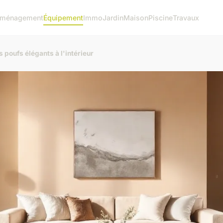
ménagement
Équipement
Immo
Jardin
Maison
Piscine
Travaux
 poufs élégants à l'intérieur