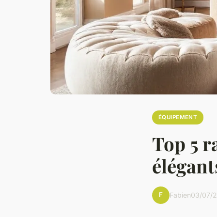
ÉQUIPEMENT
Top 5 r
élégants
F
Fabien
03/07/2