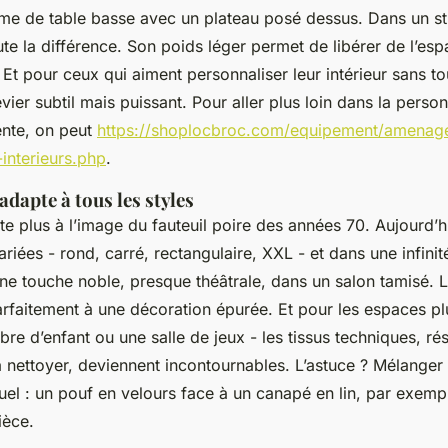
e de table basse avec un plateau posé dessus. Dans un st
ute la différence. Son poids léger permet de libérer de l’esp
. Et pour ceux qui aiment personnaliser leur intérieur sans t
vier subtil mais puissant. Pour aller plus loin dans la perso
ente, on peut
https://shoplocbroc.com/equipement/amenage
interieurs.php
.
adapte à tous les styles
te plus à l’image du fauteuil poire des années 70. Aujourd’hu
riées - rond, carré, rectangulaire, XXL - et dans une infinit
ne touche noble, presque théâtrale, dans un salon tamisé. L
parfaitement à une décoration épurée. Et pour les espaces p
 d’enfant ou une salle de jeux - les tissus techniques, rés
 à nettoyer, deviennent incontournables. L’astuce ? Mélanger
isuel : un pouf en velours face à un canapé en lin, par exemp
ièce.