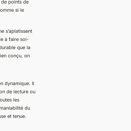
 de points de
comme si le
ne s’aplatissent
e à faire soi-
durable que la
bien conçu, on
en dynamique. Il
on de lecture ou
toutes les
maniabilité du
sse et tenue.