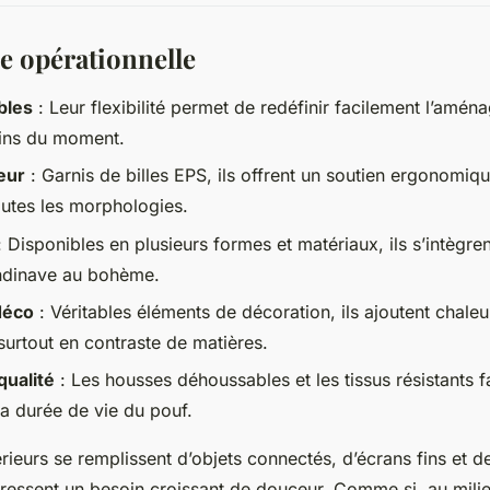
e opérationnelle
bles
: Leur flexibilité permet de redéfinir facilement l’amén
oins du moment.
eur
: Garnis de billes EPS, ils offrent un soutien ergonomiq
outes les morphologies.
 Disponibles en plusieurs formes et matériaux, ils s’intègren
andinave au bohème.
déco
: Véritables éléments de décoration, ils ajoutent chaleu
 surtout en contraste de matières.
qualité
: Les housses déhoussables et les tissus résistants fac
la durée de vie du pouf.
érieurs se remplissent d’objets connectés, d’écrans fins et 
n ressent un besoin croissant de douceur. Comme si, au mili