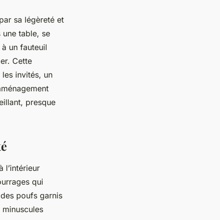
ar sa légèreté et
s une table, se
à un fauteuil
cer. Cette
les invités, un
ns aménagement
eillant, presque
té
l’intérieur
urrages qui
s des poufs garnis
s minuscules