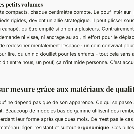
es petits volumes
s compacts, chaque centimètre compte. Le pouf intérieur, p
ds rigides, devient un allié stratégique. Il peut glisser sou
 canapé, ou être empilé si on en a plusieurs. Contrairement 
e demande ni visse, ni ancrage au sol, ni effort pour le dépla
 de redessiner mentalement l’espace : un coin convivial pour 
ur lire, ou un nid douillet pour les enfants - tout cela sa
it dit entre nous, un pouf, ça n’intimide personne. C’est accu
sur mesure grâce aux matériaux de quali
ouf ne dépend pas que de son apparence. Ce qui se passe à 
nt. Beaucoup de modèles bas de gamme utilisent des rembo
, perdant leur forme après quelques mois. Ce n’est pas le ca
 matériau léger, résistant et surtout
ergonomique
. Ces bille