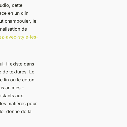
udio, cette
ace en un clin
out chambouler, le
nnalisation de
z-avec-style-les-
i, il existe dans
é de textures. Le
e lin ou le coton
lus animés -
istants aux
 les matières pour
le, donne de la