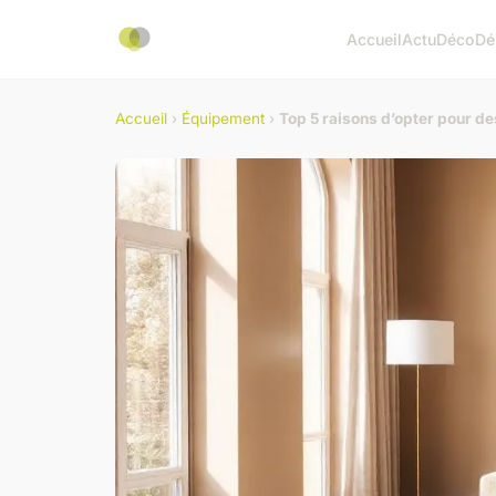
Accueil
Actu
Déco
Dé
Accueil
›
Équipement
›
Top 5 raisons d’opter pour des