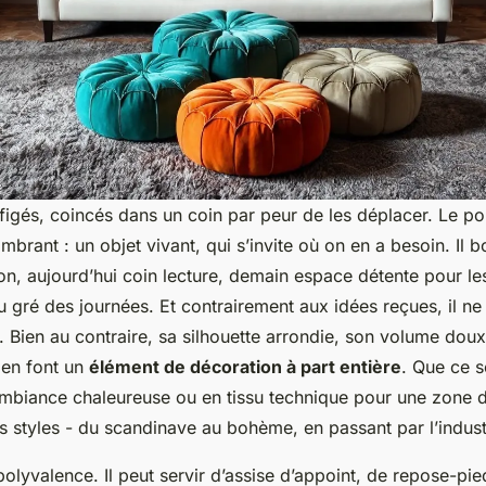
figés, coincés dans un coin par peur de les déplacer. Le pouf
ombrant : un objet vivant, qui s’invite où on en a besoin. Il 
lon, aujourd’hui coin lecture, demain espace détente pour le
 gré des journées. Et contrairement aux idées reçues, il ne 
té. Bien au contraire, sa silhouette arrondie, son volume doux
 en font un
élément de décoration à part entière
. Que ce s
mbiance chaleureuse ou en tissu technique pour une zone d
es styles - du scandinave au bohème, en passant par l’industr
polyvalence. Il peut servir d’assise d’appoint, de repose-pied