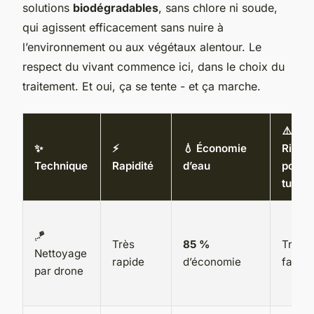
solutions
biodégradables
, sans chlore ni soude,
qui agissent efficacement sans nuire à
l’environnement ou aux végétaux alentour. Le
respect du vivant commence ici, dans le choix du
traitement. Et oui, ça se tente - et ça marche.
⚠️
✨
⚡
💧 Économie
Risqu
Technique
Rapidité
d’eau
pour
tuiles
🪁
Très
85 %
Très
Nettoyage
rapide
d’économie
faible
par drone