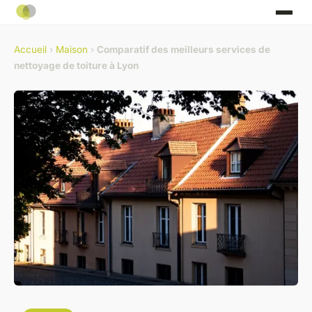
Accueil
›
Maison
›
Comparatif des meilleurs services de
nettoyage de toiture à Lyon