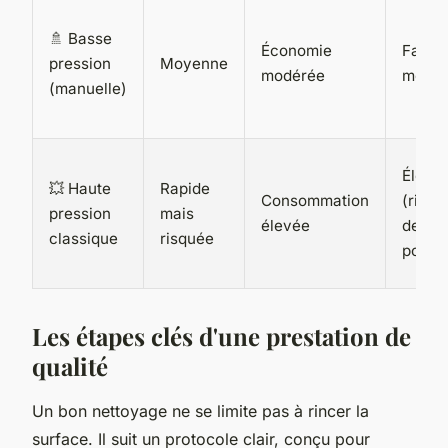
🚿 Basse
Économie
Faible
pression
Moyenne
modérée
moye
(manuelle)
Élevé
💥 Haute
Rapide
Consommation
(risqu
pression
mais
élevée
de
classique
risquée
porosi
Les étapes clés d'une prestation de
qualité
Un bon nettoyage ne se limite pas à rincer la
surface. Il suit un protocole clair, conçu pour