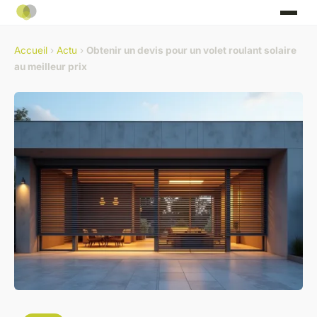
Accueil
›
Actu
›
Obtenir un devis pour un volet roulant solaire
au meilleur prix