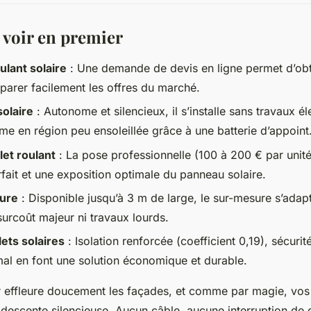
t voir en premier
ulant solaire
: Une demande de devis en ligne permet d’obte
parer facilement les offres du marché.
solaire
: Autonome et silencieux, il s’installe sans travaux él
e en région peu ensoleillée grâce à une batterie d’appoint
let roulant
: La pose professionnelle (100 à 200 € par unité
fait et une exposition optimale du panneau solaire.
sure
: Disponible jusqu’à 3 m de large, le sur-mesure s’adapt
surcoût majeur ni travaux lourds.
ets solaires
: Isolation renforcée (coefficient 0,19), sécurit
mal en font une solution économique et durable.
r effleure doucement les façades, et comme par magie, vos
escente silencieuse. Aucun câble, aucune interruption de c