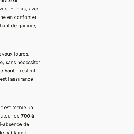
èreté et
ité. Et puis, avec
ne en confort et
s haut de gamme,
avaux lourds.
e, sans nécessiter
e haut
- restent
est l’assurance
t c’est même un
 autour de
700 à
si-absence de
de câblage à