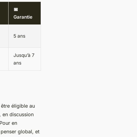
📅
Garantie
5 ans
Jusqu’à 7
ans
être éligible au
f, en discussion
 Pour en
 penser global, et