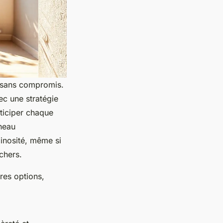
e sans compromis.
ec une stratégie
nticiper chaque
nneau
minosité, même si
chers.
res options,