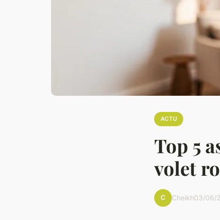
ACTU
Top 5 a
volet r
C
Cheikh
03/06/