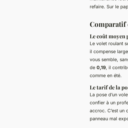
refaire. Sur le pa
Comparatif d
Le coût moyen 
Le volet roulant 
il compense large
vous semble, sans 
de
0,19
, il contr
comme en été.
Le tarif de la p
La pose d’un volet
confier à un pro
accroc. C’est un 
panneau mal expo