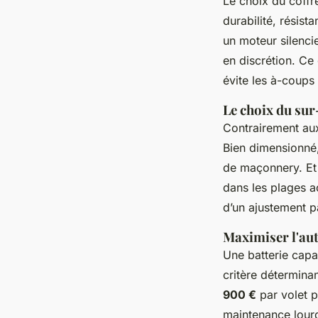
Le choix du coffre
durabilité, résist
un moteur silenc
en discrétion. Ce
évite les à-coups
Le choix du sur
Contrairement aux
Bien dimensionné,
de maçonnery. Et 
dans les plages ac
d’un ajustement p
Maximiser l'aut
Une batterie capa
critère détermina
900 €
par volet p
maintenance lour