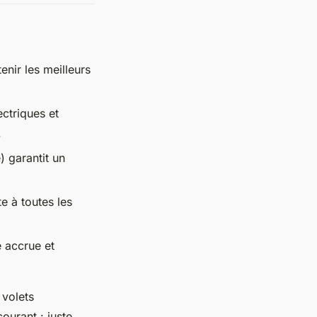
nir les meilleurs
ectriques et
.
) garantit un
e à toutes les
é accrue et
 volets
ourant : juste