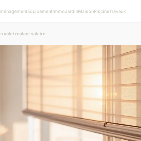
ménagement
Équipement
Immo
Jardin
Maison
Piscine
Travaux
 volet roulant solaire