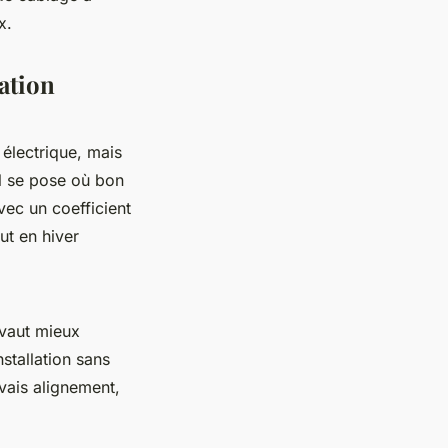
x.
lation
 électrique, mais
l se pose où bon
avec un coefficient
ut en hiver
 vaut mieux
stallation sans
uvais alignement,