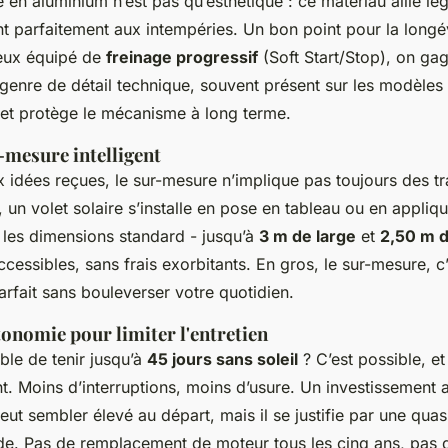
 en aluminium n’est pas qu’esthétique : ce matériau allie lég
ant parfaitement aux intempéries. Un bon point pour la longév
ieux équipé de
freinage progressif
(Soft Start/Stop), on gag
 genre de détail technique, souvent présent sur les modèle
 et protège le mécanisme à long terme.
-mesure intelligent
 idées reçues, le sur-mesure n’implique pas toujours des tr
 un volet solaire s’installe en pose en tableau ou en appliqu
les dimensions standard - jusqu’à
3 m de large
et
2,50 m d
cessibles, sans frais exorbitants. En gros, le sur-mesure, c’
arfait sans bouleverser votre quotidien.
onomie pour limiter l'entretien
ble de tenir jusqu’à
45 jours sans soleil
? C’est possible, e
nt. Moins d’interruptions, moins d’usure. Un investissement
eut sembler élevé au départ, mais il se justifie par une qua
de. Pas de remplacement de moteur tous les cinq ans, pas 