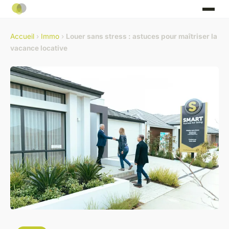
Accueil
›
Immo
›
Louer sans stress : astuces pour maîtriser la
vacance locative