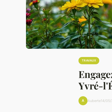
TRAVAUX
Engagez
Yvré-l'
A
Auberte
14/05/