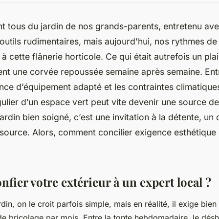
t tous du jardin de nos grands-parents, entretenu av
s outils rudimentaires, mais aujourd’hui, nos rythmes de 
à cette flânerie horticole. Ce qui était autrefois un pla
ent une corvée repoussée semaine après semaine. Ent
nce d’équipement adapté et les contraintes climatiques
égulier d’un espace vert peut vite devenir une source de
ardin bien soigné, c’est une invitation à la détente, un
ssource. Alors, comment concilier exigence esthétique e
fier votre extérieur à un expert local ?
rdin, on le croit parfois simple, mais en réalité, il exige bie
e bricolage par mois. Entre la tonte hebdomadaire, le dés