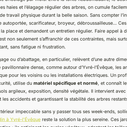
 des haies et l’élagage régulier des arbres, on cumule facile
de travail physique durant la belle saison. Sans compter l’i
se autoportée, scarificateur, broyeur, débroussailleuse… Ces 
 la place et demandent un entretien régulier. Faire appel à 
est non seulement s’affranchir de ces contraintes, mais surt
ant, sans fatigue ni frustration.
age ou d’abattage, en particulier, relèvent d’une autre dime
 pavillonnaire dense, comme autour d’Yvré-l’Évêque, les a
que pour les voisins ou les installations électriques. Un pro
rité, utilise du
matériel spécifique et normé
, et connaît l
 sols argileux, exposition, densité végétale. Il intervient av
 les accidents et garantissant la stabilité des arbres restant
térieur impeccable sans y passer tous ses week-ends, solli
rdin à Yvré-l'Évêque
reste la solution la plus sereine. Ces jar