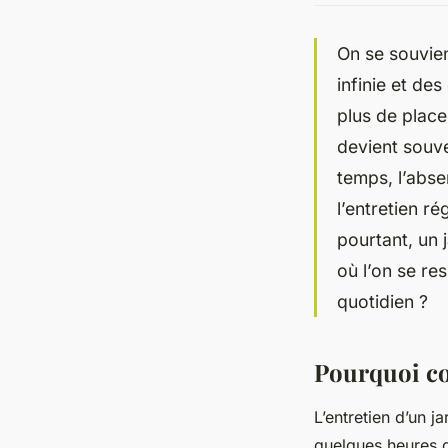
On se souvien
infinie et de
plus de place 
devient souv
temps, l’abse
l’entretien r
pourtant, un j
où l’on se re
quotidien ?
Pourquoi con
L’entretien d’un ja
quelques heures d