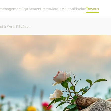
ménagement
Équipement
Immo
Jardin
Maison
Piscine
Travaux
el à Yvré-l'Évêque