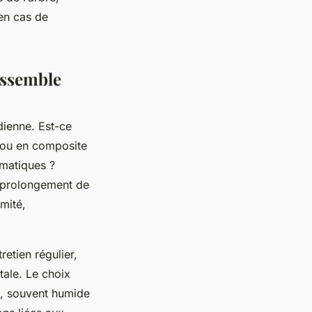
 en cas de
essemble
dienne. Est-ce
s ou en composite
omatiques ?
 prolongement de
imité,
etien régulier,
tale. Le choix
l, souvent humide