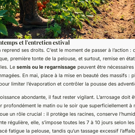
ntemps et l'entretien estival
in reprend ses droits. C’est le moment de passer à l’action 
ue, première tonte de la pelouse, et surtout, remise en éta
ales. Le
semis ou le regarnissage
peuvent être nécessaires 
agées. En mai, place à la mise en beauté des massifs : pl
pour limiter l’évaporation et contrôler la pousse des adventi
roissance abondante, il faut rester vigilant. L’arrosage doit 
r profondément le matin ou le soir que superficiellement à m
oue un rôle crucial : il protège les racines, conserve l’humidi
nte régulière, elle, s’impose toutes les 7 à 10 jours selon les
é fatigue la pelouse, tandis qu’un tassage excessif l’affaibl