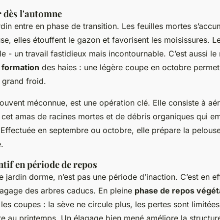
r dès l'automne
rdin entre en phase de transition. Les feuilles mortes s’accum
use, elles étouffent le gazon et favorisent les moisissures. 
e - un travail fastidieux mais incontournable. C’est aussi l
e formation
des haies : une légère coupe en octobre permet 
 grand froid.
souvent méconnue, est une opération clé. Elle consiste à aér
 - cet amas de racines mortes et de débris organiques qui em
. Effectuée en septembre ou octobre, elle prépare la pelouse
.
ntif en période de repos
le jardin dorme, n’est pas une période d’inaction. C’est en e
élagage des arbres caducs. En pleine
phase de repos végéta
es coupes : la sève ne circule plus, les pertes sont limitées,
ite au printemps. Un élagage bien mené améliore la structure