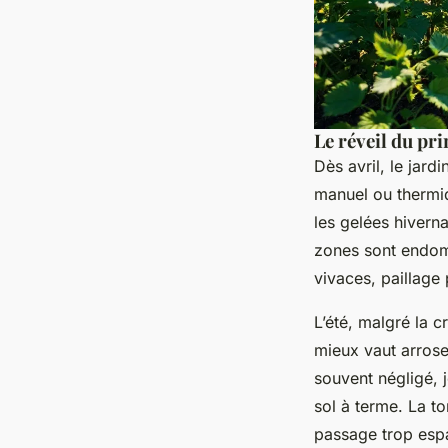
Le réveil du pri
Dès avril, le jard
manuel ou thermiq
les gelées hivern
zones sont endomm
vivaces, paillage 
L’été, malgré la c
mieux vaut arrose
souvent négligé, j
sol à terme. La to
passage trop espac