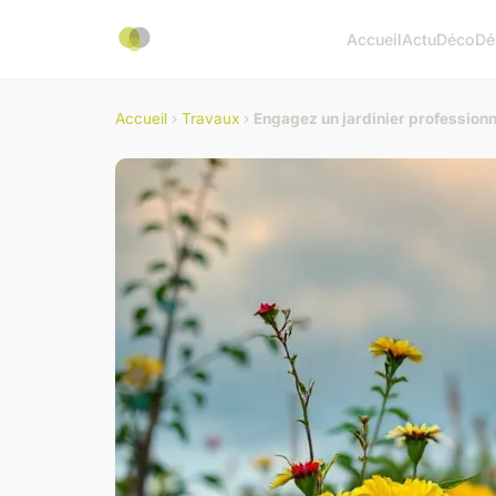
Accueil
Actu
Déco
Dé
Accueil
›
Travaux
›
Engagez un jardinier professionn