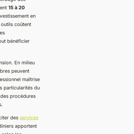
ment
15 à 20
nvestissement en
outils coûtent
des
out bénéficier
nsion. En milieu
rbres peuvent
fessionnel maîtrise
es particularités du
ec des procédures
s.
citer des
services
diniers apportent