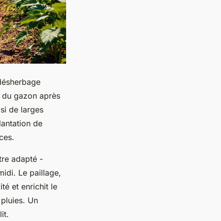
: désherbage
t du gazon après
si de larges
antation de
ces.
être adapté -
idi. Le paillage,
té et enrichit le
 pluies. Un
it.