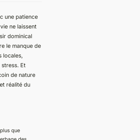
ec une patience
vie ne laissent
isir dominical
re le manque de
 locales,
 stress. Et
 coin de nature
t réalité du
n plus que
herbage des