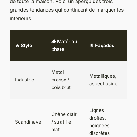
de toute la maison. Voici un aperçu des trois
grandes tendances qui continuent de marquer les
intérieurs.
💡
🪵 Matériau
🔥 Style
🚪 Façades
Am
phare
lum
Lu
Métal
Métalliques,
cha
Industriel
brossé /
aspect usine
sus
bois brut
fila
Lu
Lignes
Chêne clair
nat
droites,
Scandinave
/ stratifié
max
poignées
mat
spo
discrètes