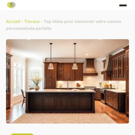
Accueil
›
Travaux
›
Top idées pour concevoir votre cuisine
personnalisée parfaite