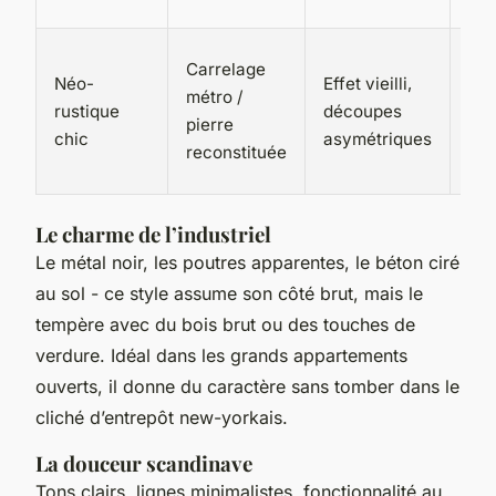
ch
Écl
Carrelage
Néo-
Effet vieilli,
dou
métro /
rustique
découpes
tou
pierre
chic
asymétriques
lum
reconstituée
do
Le charme de l’industriel
Le métal noir, les poutres apparentes, le béton ciré
au sol - ce style assume son côté brut, mais le
tempère avec du bois brut ou des touches de
verdure. Idéal dans les grands appartements
ouverts, il donne du caractère sans tomber dans le
cliché d’entrepôt new-yorkais.
La douceur scandinave
Tons clairs, lignes minimalistes, fonctionnalité au