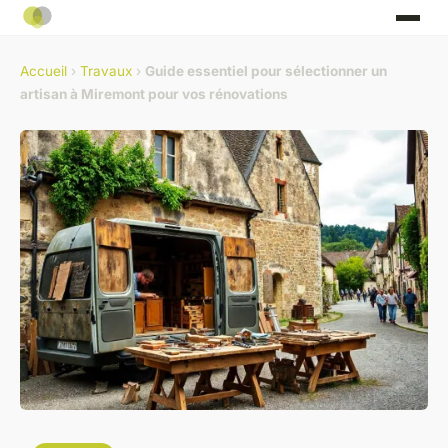
Accueil
›
Travaux
›
Guide essentiel pour sélectionner un
artisan à Miremont pour vos rénovations