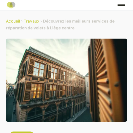
Accueil
›
Travaux
›
Découvrez les meilleurs services de
réparation de volets à Liège centre