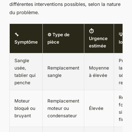
différentes interventions possibles, selon la nature
du problème.
⏱️
🔧
⚙️ Type de
💡 Bé
Urgence
Symptôme
pièce
long 
estimée
Sangle
Préve
usée,
Remplacement
Moyenne
la chu
tablier qui
sangle
à élevée
sécuri
penche
resta
Retou
Moteur
Remplacement
fonct
bloqué ou
moteur ou
Élevée
silenc
bruyant
condensateur
fluide