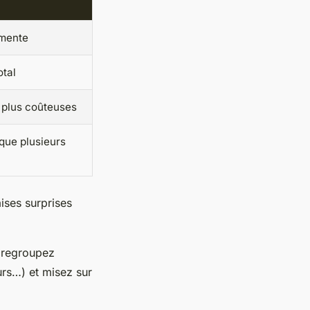
gmente
otal
 plus coûteuses
que plusieurs
aises surprises
, regroupez
rs…) et misez sur