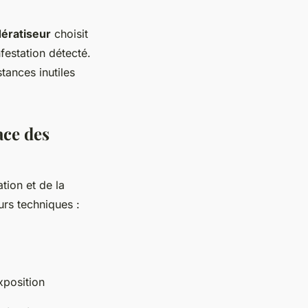
dératiseur
choisit
festation détecté.
tances inutiles
ace des
tion et de la
urs techniques :
xposition