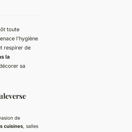
ôt toute
menace l’hygiène
t respirer de
s la
 décorer sa
uleverse
nvasion de
es cuisines
, salles