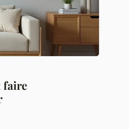
 faire
r