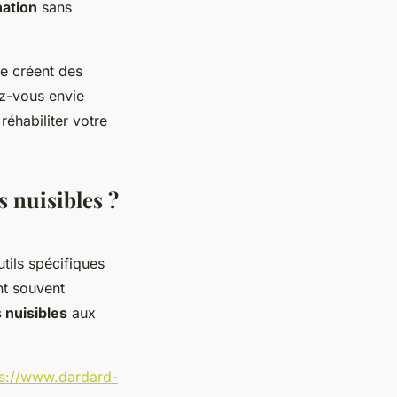
nation
sans
ée créent des
vez-vous envie
réhabiliter votre
s nuisibles ?
tils spécifiques
nt souvent
 nuisibles
aux
ps://www.dardard-