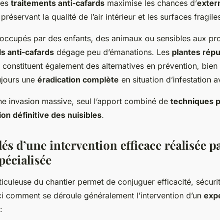
ces
traitements anti-cafards
maximise les chances d’
exter
préservant la qualité de l’air intérieur et les surfaces fragile
occupés par des enfants, des animaux ou sensibles aux pro
ls anti-cafards
dégage peu d’émanations. Les
plantes répu
s constituent également des alternatives en prévention, bien 
ujours une
éradication complète
en situation d’infestation 
une invasion massive, seul l’apport combiné de
techniques p
ion définitive des nuisibles
.
lés d’une intervention efficace réalisée p
pécialisée
ticuleuse du chantier permet de conjuguer efficacité, sécuri
ci comment se déroule généralement l’intervention d’un
exp
: