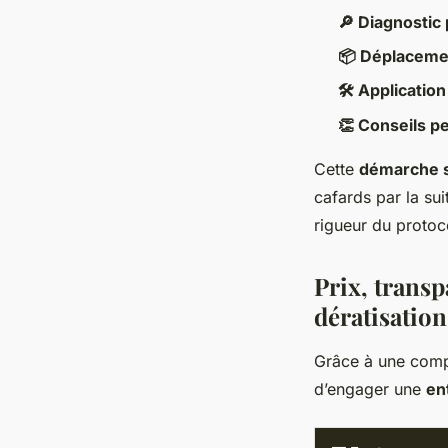
🔎 Diagnostic 
📦 Déplacemen
🛠 Applicatio
👏 Conseils p
Cette
démarche s
cafards par la sui
rigueur du protoc
Prix, transp
dératisation
Grâce à une compa
d’engager une
en