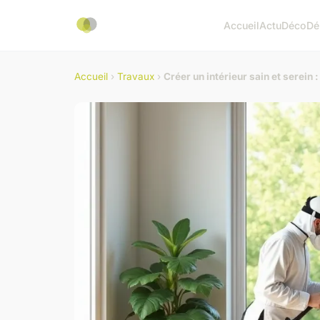
Accueil
Actu
Déco
Dé
Accueil
›
Travaux
›
Créer un intérieur sain et serein 