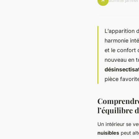
A
admin
8 janvie
L’apparition 
harmonie inté
et le confort
nouveau en to
désinsectisa
pièce favorit
Comprendre 
l’équilibre 
Un intérieur se ve
nuisibles
peut alt