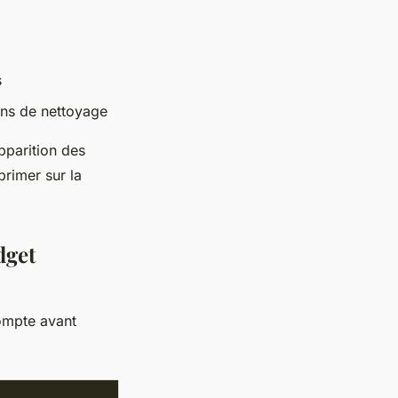
s
ns de nettoyage
apparition des
primer sur la
dget
compte avant