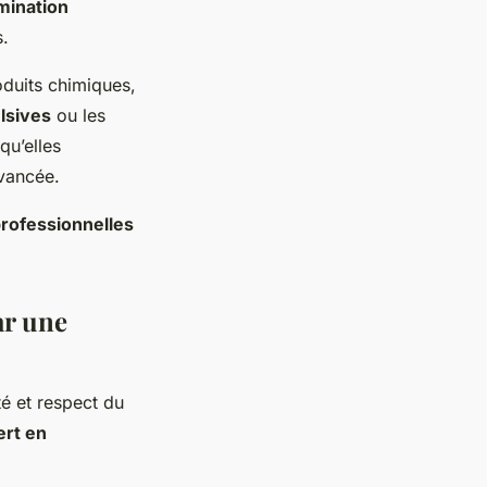
mination
s.
duits chimiques,
lsives
ou les
qu’elles
avancée.
rofessionnelles
ar une
té et respect du
ert en