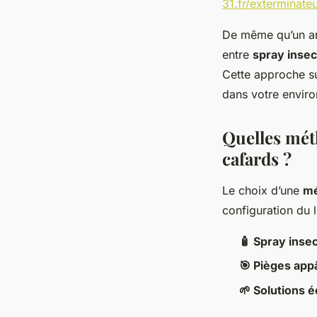
31.fr/exterminate
De même qu’un art
entre
spray insec
Cette approche sur
dans votre envir
Quelles méth
cafards ?
Le choix d’une
mé
configuration du 
🧴 Spray insec
🎯 Pièges app
🌱 Solutions 